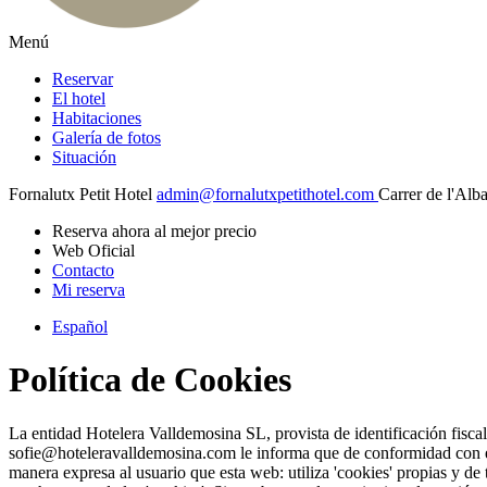
Menú
Reservar
El hotel
Habitaciones
Galería de fotos
Situación
Fornalutx Petit Hotel
admin@fornalutxpetithotel.com
Carrer de l'Alba
Reserva ahora al mejor precio
Web Oficial
Contacto
Mi reserva
Español
Política de Cookies
La entidad Hotelera Valldemosina SL, provista de identificación fisc
sofie@hoteleravalldemosina.com le informa que de conformidad con el 
manera expresa al usuario que esta web: utiliza 'cookies' propias y de 