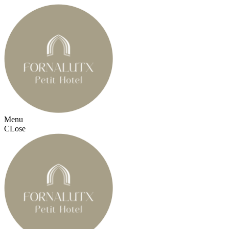
Menu
CLose