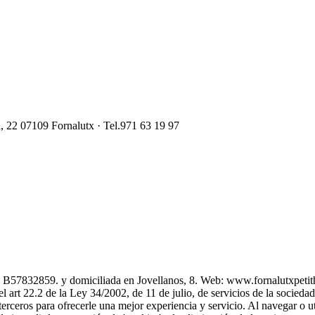
, 22
07109
Fornalutx
· Tel.971 63 19 97
al B57832859. y domiciliada en Jovellanos, 8. Web: www.fornalutxpetith
art 22.2 de la Ley 34/2002, de 11 de julio, de servicios de la socieda
terceros para ofrecerle una mejor experiencia y servicio. Al navegar o ut