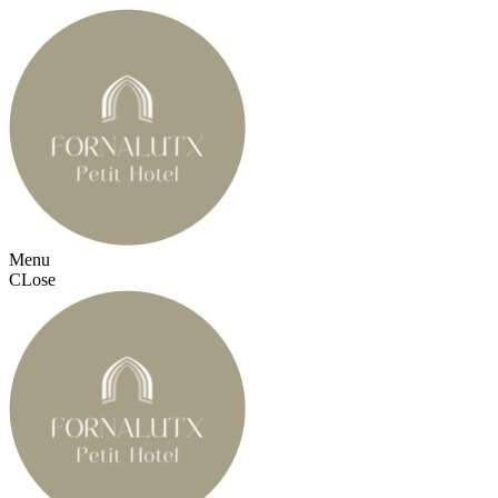
Menu
CLose