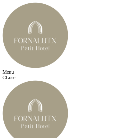
Menu
CLose