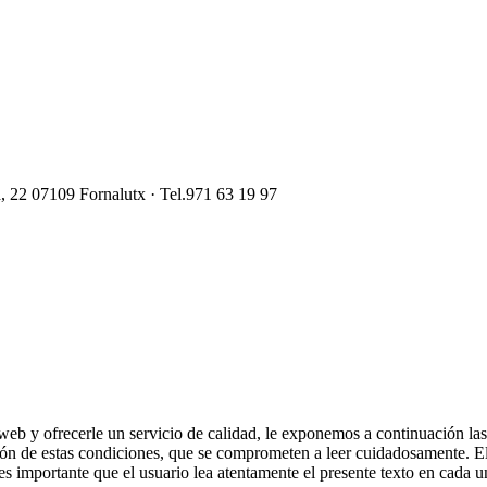
, 22
07109
Fornalutx
· Tel.971 63 19 97
 web y ofrecerle un servicio de calidad, le exponemos a continuación la
ción de estas condiciones, que se comprometen a leer cuidadosamente. El t
s importante que el usuario lea atentamente el presente texto en cada un