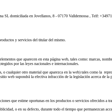
sina SL domiciliada en Jovellanos, 8 - 07170 Valldemossa , Telf: +3497
roductos y servicios del titular del mismo.
os elementos que aparecen en esta página web, tales como: marcas, nombr
rotegidos por las leyes nacionales e internacionales.
s, o cualquier otro material que aparezca en la web) tales como la repr
l sitio web supondrá la efectiva infracción de la legislación acerca de la
ficaciones que estime oportunas en los productos o servicios ofrecidos a t
blicidad, o en su defecto, durante todo el tiempo que permanezcan accesi